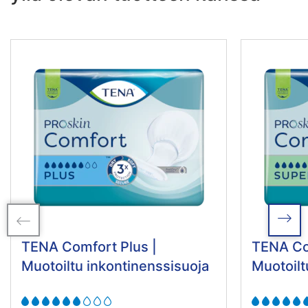
TENA Comfort Plus |
TENA Co
Muotoiltu inkontinenssisuoja
Muotoilt