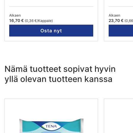
Alkaen
Alkaen
16,70 €
23,70 €
(0,36 €/Kappale)
(0,6
Osta nyt
Nämä tuotteet sopivat hyvin
yllä olevan tuotteen kanssa