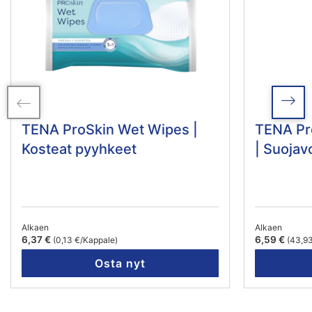
TENA ProSkin Wet Wipes |
TENA Pr
Kosteat pyyhkeet
| Suojav
Alkaen
Alkaen
6,37 €
6,59 €
(0,13 €/Kappale)
(43,93
Osta nyt