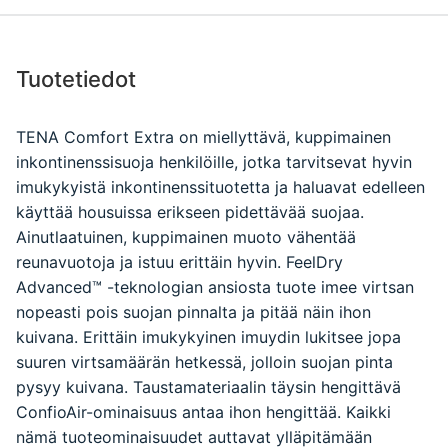
Tuotetiedot
TENA Comfort Extra on miellyttävä, kuppimainen
inkontinenssisuoja henkilöille, jotka tarvitsevat hyvin
imukykyistä inkontinenssituotetta ja haluavat edelleen
käyttää housuissa erikseen pidettävää suojaa.
Ainutlaatuinen, kuppimainen muoto vähentää
reunavuotoja ja istuu erittäin hyvin. FeelDry
Advanced™ -teknologian ansiosta tuote imee virtsan
nopeasti pois suojan pinnalta ja pitää näin ihon
kuivana. Erittäin imukykyinen imuydin lukitsee jopa
suuren virtsamäärän hetkessä, jolloin suojan pinta
pysyy kuivana. Taustamateriaalin täysin hengittävä
ConfioAir-ominaisuus antaa ihon hengittää. Kaikki
nämä tuoteominaisuudet auttavat ylläpitämään