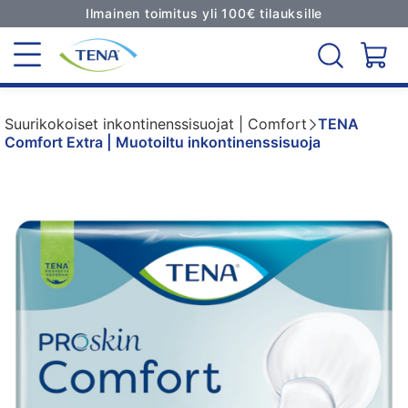
Ilmainen toimitus yli 100€ tilauksille
Suurikokoiset inkontinenssisuojat | Comfort
TENA
Comfort Extra | Muotoiltu inkontinenssisuoja